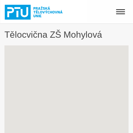
Toggle
naviga
Tělocvična ZŠ Mohylová