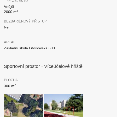
TYP OBJEKTU
Vnější
2
2000 m
BEZBARIÉROVÝ PŘÍSTUP
Ne
AREÁL
Základní škola Litvínovská 600
Sportovní prostor - Víceúčelové hřiště
PLOCHA
2
300 m