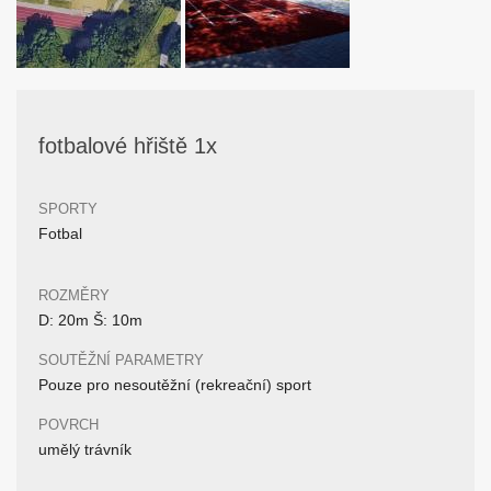
fotbalové hřiště 1x
SPORTY
Fotbal
ROZMĚRY
D: 20m Š: 10m
SOUTĚŽNÍ PARAMETRY
Pouze pro nesoutěžní (rekreační) sport
POVRCH
umělý trávník