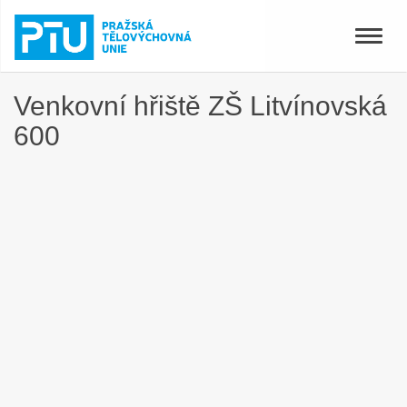
Toggle
naviga
Venkovní hřiště ZŠ Litvínovská
600