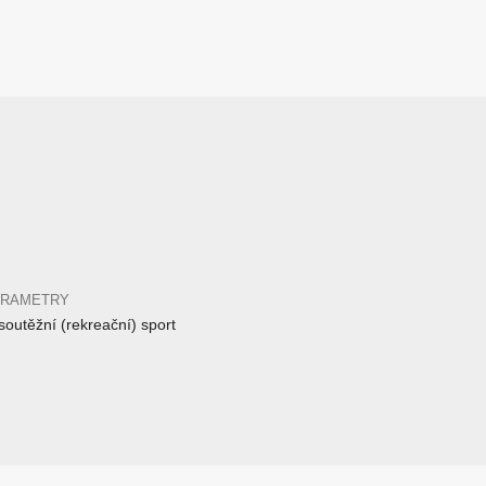
ARAMETRY
outěžní (rekreační) sport