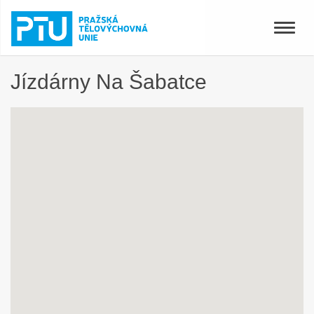
Toggle
naviga
Jízdárny Na Šabatce