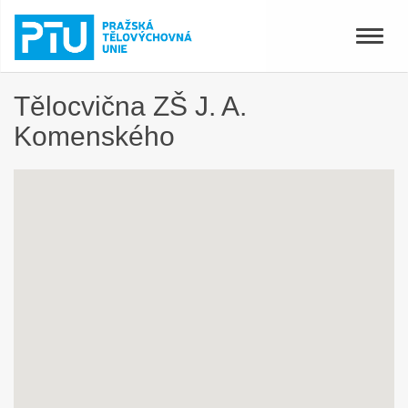
Toggle
naviga
Tělocvična ZŠ J. A.
Komenského