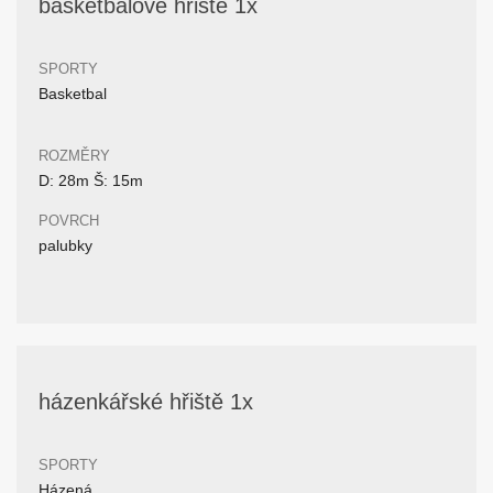
basketbalové hřiště 1x
SPORTY
Basketbal
ROZMĚRY
D: 28m Š: 15m
POVRCH
palubky
házenkářské hřiště 1x
SPORTY
Házená