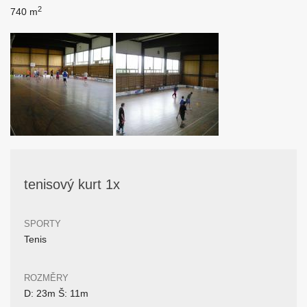
2
740 m
tenisový kurt 1x
SPORTY
Tenis
ROZMĚRY
D: 23m Š: 11m