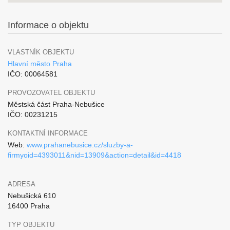
Informace o objektu
VLASTNÍK OBJEKTU
Hlavní město Praha
IČO: 00064581
PROVOZOVATEL OBJEKTU
Městská část Praha-Nebušice
IČO: 00231215
KONTAKTNÍ INFORMACE
Web:
www.prahanebusice.cz/sluzby-a-
firmyoid=4393011&nid=13909&action=detail&id=4418
ADRESA
Nebušická 610
16400 Praha
TYP OBJEKTU