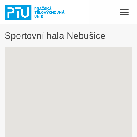
Toggle
naviga
Sportovní hala Nebušice