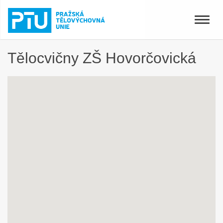
Toggle
naviga
Tělocvičny ZŠ Hovorčovická