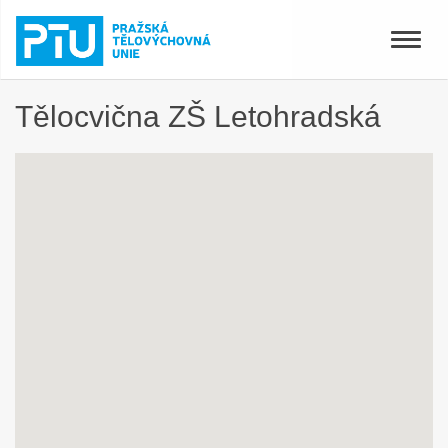
Toggle
naviga
Tělocvična ZŠ Letohradská