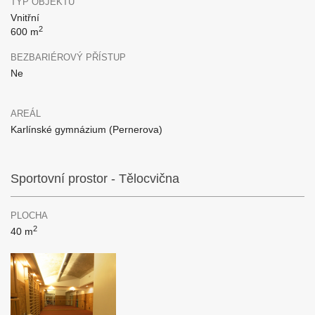
TYP OBJEKTU
Vnitřní
2
600 m
BEZBARIÉROVÝ PŘÍSTUP
Ne
AREÁL
Karlínské gymnázium (Pernerova)
Sportovní prostor - Tělocvična
PLOCHA
2
40 m