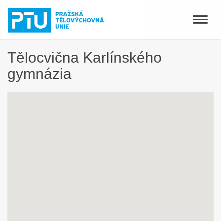
Toggle
naviga
Tělocvična Karlínského
gymnázia