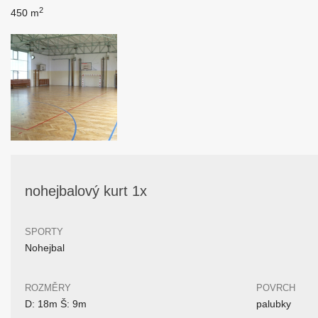
2
450 m
nohejbalový kurt 1x
SPORTY
Nohejbal
ROZMĚRY
POVRCH
D: 18m Š: 9m
palubky