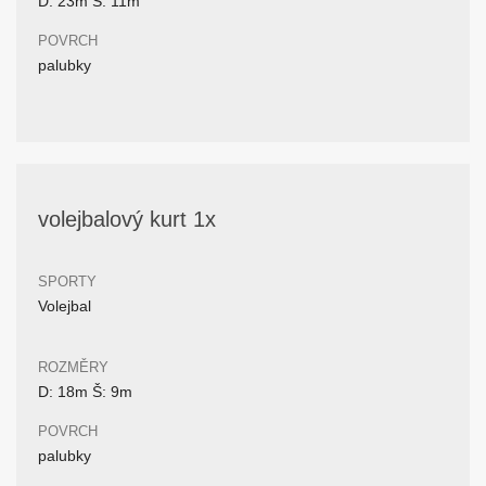
D: 23m Š: 11m
POVRCH
palubky
volejbalový kurt 1x
SPORTY
Volejbal
ROZMĚRY
D: 18m Š: 9m
POVRCH
palubky