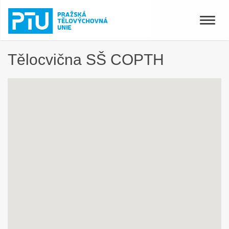
Toggle
naviga
Tělocvična SŠ COPTH