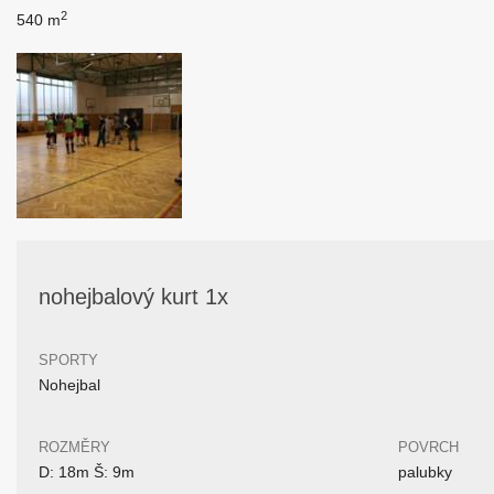
2
540 m
nohejbalový kurt 1x
SPORTY
Nohejbal
ROZMĚRY
POVRCH
D: 18m Š: 9m
palubky