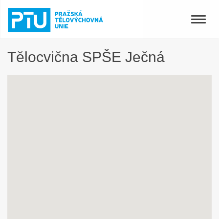
Toggle
naviga
Tělocvična SPŠE Ječná