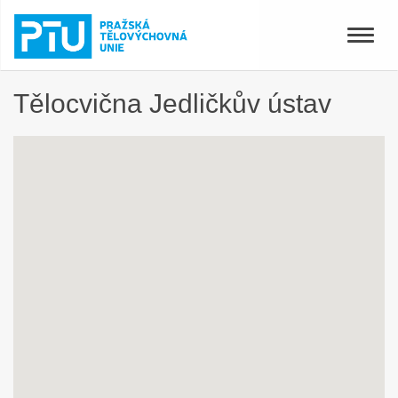
Toggle
naviga
Tělocvična Jedličkův ústav