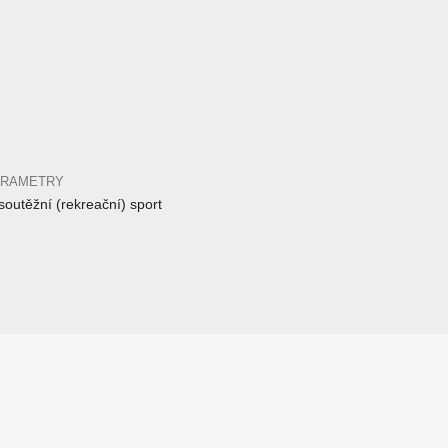
ARAMETRY
outěžní (rekreační) sport