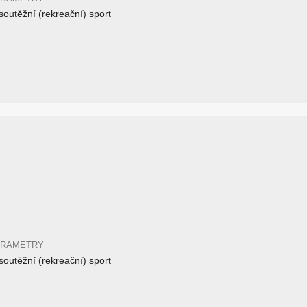
outěžní (rekreační) sport
ARAMETRY
outěžní (rekreační) sport