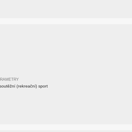
ARAMETRY
outěžní (rekreační) sport