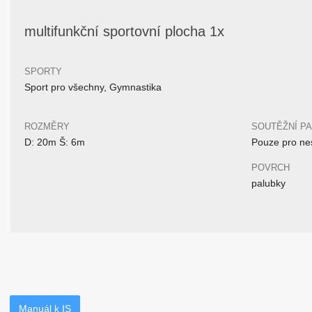
multifunkční sportovní plocha 1x
SPORTY
Sport pro všechny, Gymnastika
ROZMĚRY
SOUTĚŽNÍ P
D: 20m Š: 6m
Pouze pro nes
POVRCH
palubky
Manuál k IS