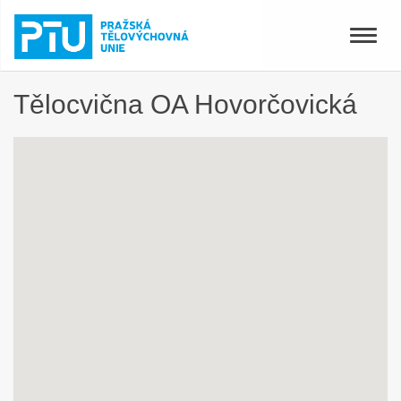
Toggle
naviga
Tělocvična OA Hovorčovická