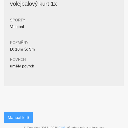
volejbalový kurt 1x
SPORTY
Volejbal
ROZMĚRY
D: 18m Š: 9m
POVRCH
umělý povrch
Manuál k IS
© Copyright 2013 - 2026
ČUS
. Všechna práva vyhrazena.