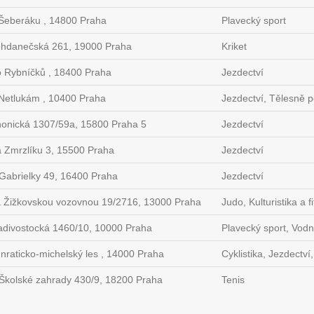
Šeberáku , 14800 Praha
Plavecký sport
hdanečská 261, 19000 Praha
Kriket
 Rybníčků , 18400 Praha
Jezdectví
Netlukám , 10400 Praha
Jezdectví, Tělesně p
nonická 1307/59a, 15800 Praha 5
Jezdectví
 Zmrzlíku 3, 15500 Praha
Jezdectví
Gabrielky 49, 16400 Praha
Jezdectví
 Žižkovskou vozovnou 19/2716, 13000 Praha
Judo, Kulturistika a 
adivostocká 1460/10, 10000 Praha
Plavecký sport, Vodn
nraticko-michelský les , 14000 Praha
Cyklistika, Jezdectví
Školské zahrady 430/9, 18200 Praha
Tenis