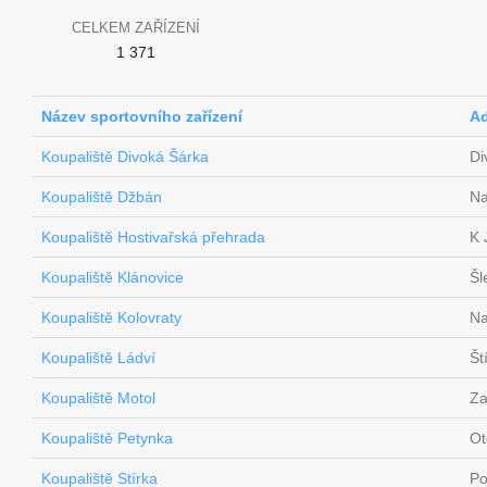
CELKEM ZAŘÍZENÍ
1 371
Název sportovního zařízení
Ad
Koupaliště Divoká Šárka
Di
Koupaliště Džbán
Na
Koupaliště Hostivařská přehrada
K 
Koupaliště Klánovice
Šl
Koupaliště Kolovraty
Na
Koupaliště Ládví
Št
Koupaliště Motol
Za
Koupaliště Petynka
Ot
Koupaliště Stírka
Po