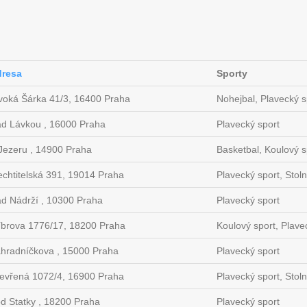
resa
Sporty
voká Šárka 41/3, 16400 Praha
Nohejbal, Plavecký sp
d Lávkou , 16000 Praha
Plavecký sport
Jezeru , 14900 Praha
Basketbal, Koulový sp
echtitelská 391, 19014 Praha
Plavecký sport, Stolní
d Nádrží , 10300 Praha
Plavecký sport
íbrova 1776/17, 18200 Praha
Koulový sport, Plavec
hradníčkova , 15000 Praha
Plavecký sport
evřená 1072/4, 16900 Praha
Plavecký sport, Stolní
d Statky , 18200 Praha
Plavecký sport