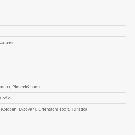
ostižení
fitness, Plavecký sport
í pólo
, Koloběh, Lyžování, Orientační sport, Turistika