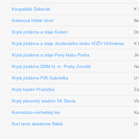
Koupaliště Šeberák
K 
Kriketová hřiště Vinoř
Bo
Krytá jízdárna a stáje Golem
Do
Krytá jízdárna a stáje Jezdeckého klubu VÚŽV Uhříněves
K 
Krytá jízdárna a stáje Pony klubu Praha
Ji
Krytá jízdárna DDM hl. m. Prahy Zmrzlík
Na
Krytá jízdárna PJK Gabrielka
U 
Krytý bazén Pražačka
Za
Krytý plavecký stadion SK Slavia
Vl
Kunraticko-michelský les
Ku
Kurt tenis akademie Bálek
U 