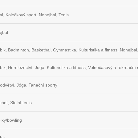
al, Kolečkový sport, Nohejbal, Tenis
jbal
bik, Badminton, Basketbal, Gymnastika, Kulturistika a fitness, Nohejbal,
bik, Horolezectví, Jóga, Kulturistika a fitness, Volnočasový a rekreační 
 odvětví, Jóga, Taneční sporty
chet, Stolní tenis
lky/bowling
bik