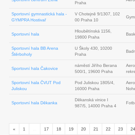
Praha
Sportovní gymnastická hala -
V Chotejně 9/1307, 102
Gymn
GYMPRA Hostivař
00 Praha 10
Hloubětínská 1156,
Sportovní hala
Bask
19800 Praha
Sportovní hala BB Arena
U Školy 430, 10200
Badm
Štěrboholy
Praha
náměstí Jiřího Berana
Aero
Sportovní hala Čakovice
500/1, 19600 Praha
rekr
Sportovní hala ČVUT Pod
Pod Juliskou 1805/4,
Aero
Juliskou
16000 Praha
Nohe
Děkanská vinice I
Sportovní hala Děkanka
Fotb
987/5, 14000 Praha 4
«
1
...
17
18
19
20
21
22
23
2