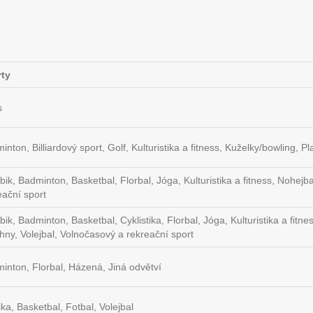
ty
s
inton, Billiardový sport, Golf, Kulturistika a fitness, Kuželky/bowling, P
bik, Badminton, Basketbal, Florbal, Jóga, Kulturistika a fitness, Nohejb
eační sport
bik, Badminton, Basketbal, Cyklistika, Florbal, Jóga, Kulturistika a fitn
hny, Volejbal, Volnočasový a rekreační sport
inton, Florbal, Házená, Jiná odvětví
ika, Basketbal, Fotbal, Volejbal