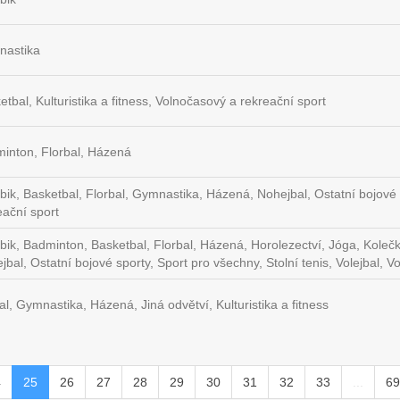
astika
etbal, Kulturistika a fitness, Volnočasový a rekreační sport
inton, Florbal, Házená
bik, Basketbal, Florbal, Gymnastika, Házená, Nohejbal, Ostatní bojové 
eační sport
bik, Badminton, Basketbal, Florbal, Házená, Horolezectví, Jóga, Kolečkový
jbal, Ostatní bojové sporty, Sport pro všechny, Stolní tenis, Volejbal, 
al, Gymnastika, Házená, Jiná odvětví, Kulturistika a fitness
4
25
26
27
28
29
30
31
32
33
...
69