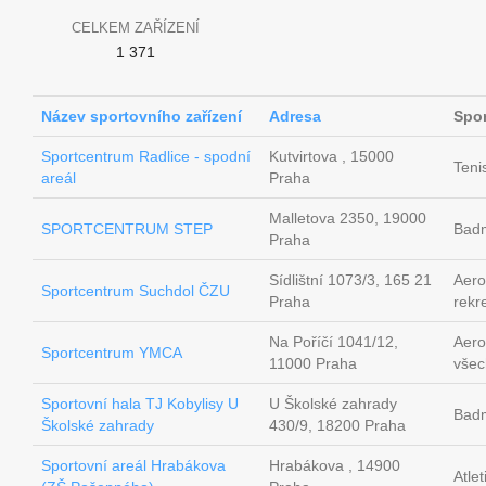
CELKEM ZAŘÍZENÍ
1 371
Název sportovního zařízení
Adresa
Spor
Sportcentrum Radlice - spodní
Kutvirtova , 15000
Teni
areál
Praha
Malletova 2350, 19000
SPORTCENTRUM STEP
Badm
Praha
Sídlištní 1073/3, 165 21
Aero
Sportcentrum Suchdol ČZU
Praha
rekr
Na Poříčí 1041/12,
Aero
Sportcentrum YMCA
11000 Praha
všec
Sportovní hala TJ Kobylisy U
U Školské zahrady
Badm
Školské zahrady
430/9, 18200 Praha
Sportovní areál Hrabákova
Hrabákova , 14900
Atlet