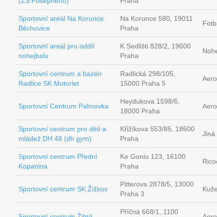
(ZŠ Pošepného)
Praha
Sportovní areál Na Korunce
Na Korunce 580, 19011
Fotb
Běchovice
Praha
Sportovní areál pro oddíl
K Sedlišti 828/2, 19600
Nohe
nohejbalu
Praha
Sportovní centrum a bazén
Radlická 298/105,
Aero
Radlice SK Motorlet
15000 Praha 5
Heydukova 1598/6,
Sportovní Centrum Palmovka
Aero
18000 Praha
Sportovní centrum pro děti a
Křižíkova 553/85, 18600
Jiná
mládež DH 48 (dh gym)
Praha
Sportovní centrum Přední
Ke Goniu 123, 16100
Rico
Kopanina
Praha
Pitterova 2878/5, 13000
Sportovní centrum SK Žižkov
Kuže
Praha 3
Příčná 668/1, 1100
Sportovní centrum Žitná
Aero