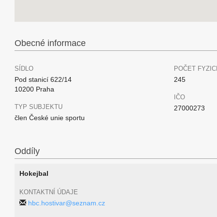
Obecné informace
SÍDLO
POČET FYZIC
Pod stanicí 622/14
245
10200 Praha
IČO
TYP SUBJEKTU
27000273
člen České unie sportu
Oddíly
Hokejbal
KONTAKTNÍ ÚDAJE
hbc.hostivar@seznam.cz