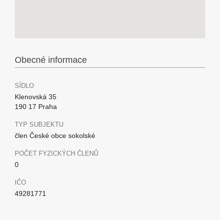
Obecné informace
SÍDLO
Klenovská 35
190 17 Praha
TYP SUBJEKTU
člen České obce sokolské
POČET FYZICKÝCH ČLENŮ
0
IČO
49281771