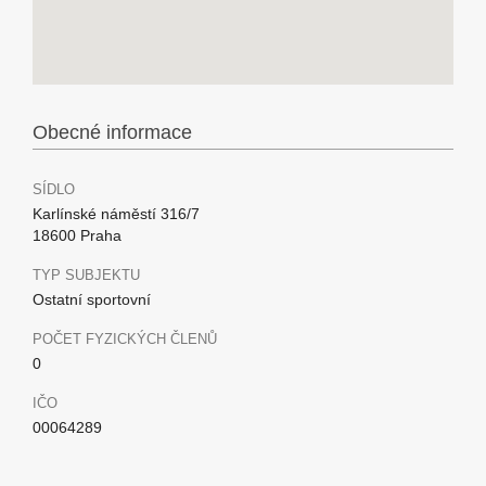
Obecné informace
SÍDLO
Karlínské náměstí 316/7
18600 Praha
TYP SUBJEKTU
Ostatní sportovní
POČET FYZICKÝCH ČLENŮ
0
IČO
00064289