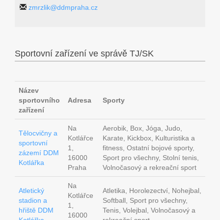
zmrzlik@ddmpraha.cz
Sportovní zařízení ve správě TJ/SK
Název
sportovního
Adresa
Sporty
zařízení
Na
Aerobik, Box, Jóga, Judo,
Tělocvičny a
Kotlářce
Karate, Kickbox, Kulturistika a
sportovní
1,
fitness, Ostatní bojové sporty,
zázemí DDM
16000
Sport pro všechny, Stolní tenis,
Kotlářka
Praha
Volnočasový a rekreační sport
Na
Atletický
Atletika, Horolezectví, Nohejbal,
Kotlářce
stadion a
Softball, Sport pro všechny,
1,
hřiště DDM
Tenis, Volejbal, Volnočasový a
16000