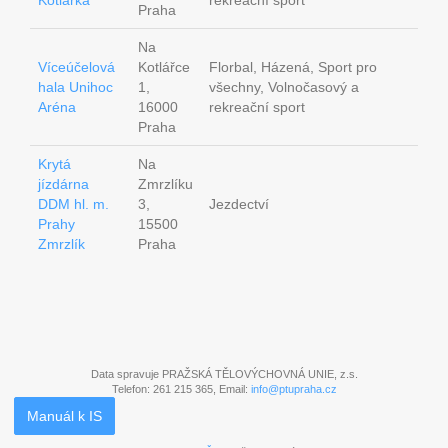
Kotlářka
rekreační sport
Praha
Na
Víceúčelová
Kotlářce
Florbal, Házená, Sport pro
hala Unihoc
1,
všechny, Volnočasový a
Aréna
16000
rekreační sport
Praha
Krytá
Na
jízdárna
Zmrzlíku
DDM hl. m.
3,
Jezdectví
Prahy
15500
Zmrzlík
Praha
Data spravuje PRAŽSKÁ TĚLOVÝCHOVNÁ UNIE, z.s.
Telefon: 261 215 365, Email:
info@ptupraha.cz
Manuál k IS