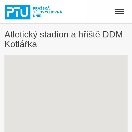
Toggle
naviga
Atletický stadion a hřiště DDM
Kotlářka