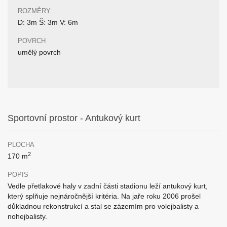
ROZMĚRY
D: 3m Š: 3m V: 6m
POVRCH
umělý povrch
Sportovní prostor - Antukový kurt
PLOCHA
2
170 m
POPIS
Vedle přetlakové haly v zadní části stadionu leží antukový kurt,
který splňuje nejnáročnější kritéria. Na jaře roku 2006 prošel
důkladnou rekonstrukcí a stal se zázemím pro volejbalisty a
nohejbalisty.