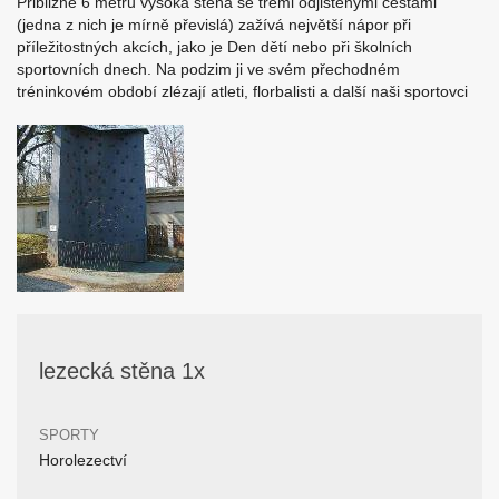
Přibližně 6 metrů vysoká stěna se třemi odjištěnými cestami
(jedna z nich je mírně převislá) zažívá největší nápor při
příležitostných akcích, jako je Den dětí nebo při školních
sportovních dnech. Na podzim ji ve svém přechodném
tréninkovém období zlézají atleti, florbalisti a další naši sportovci
lezecká stěna 1x
SPORTY
Horolezectví