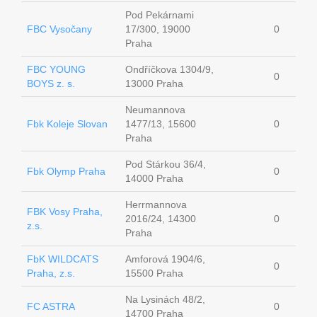
Pod Pekárnami
FBC Vysočany
17/300, 19000
0
Praha
FBC YOUNG
Ondříčkova 1304/9,
0
BOYS z. s.
13000 Praha
Neumannova
Fbk Koleje Slovan
1477/13, 15600
0
Praha
Pod Stárkou 36/4,
Fbk Olymp Praha
0
14000 Praha
Herrmannova
FBK Vosy Praha,
2016/24, 14300
0
z.s.
Praha
FbK WILDCATS
Amforová 1904/6,
0
Praha, z.s.
15500 Praha
Na Lysinách 48/2,
FC ASTRA
0
14700 Praha