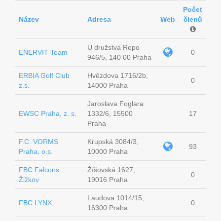
Počet
Název
Adresa
Web
členů
U družstva Repo
ENERVIT Team
0
946/5, 140 00 Praha
ERBIA Golf Club
Hvězdova 1716/2b,
0
z.s.
14000 Praha
Jaroslava Foglara
EWSC Praha, z. s.
1332/6, 15500
17
Praha
F.C. VORMS
Krupská 3084/3,
93
Praha, o.s.
10000 Praha
FBC Falcons
Žíšovská 1627,
0
Žižkov
19016 Praha
Laudova 1014/15,
FBC LYNX
0
16300 Praha