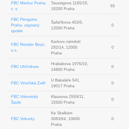
FBC Merkur Praha,
Taussigova 1165/15,
55
z. s.
18200 Praha
FBC Penguins
Šafaříkova 453/5,
Praha, zapsaný
0
12000 Praha
spolek
Karlovo náměstí
FBC Ressler Boys,
292/14, 12000
0
o.s.
Praha
Hrabákova 1976/10,
FBC Uhříněves
0
14800 Praha
U Bakaláře 541,
FBC Vinořská Zvěř
0
19017 Praha
FBC Vokovický
Klausova 2559/11,
0
Šavle
15500 Praha
Ke Skalkám
FBC Vokurky
3083/64, 10600
0
Praha