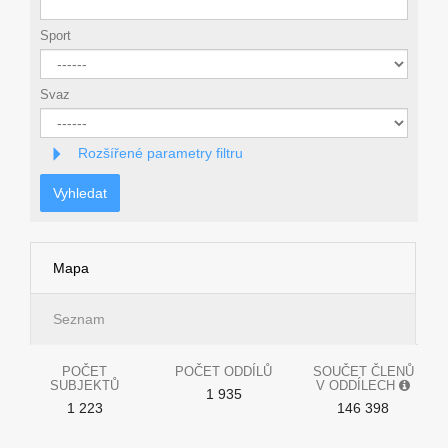
Sport
Svaz
Rozšířené parametry filtru
Vyhledat
Mapa
Seznam
POČET
POČET ODDÍLŮ
SOUČET ČLENŮ
SUBJEKTŮ
V ODDÍLECH
1 935
1 223
146 398