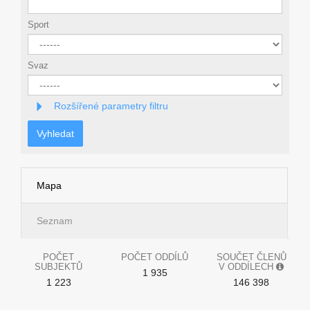
Sport
Svaz
Rozšířené parametry filtru
Vyhledat
Mapa
Seznam
POČET
POČET ODDÍLŮ
SOUČET ČLENŮ
SUBJEKTŮ
V ODDÍLECH
1 935
1 223
146 398