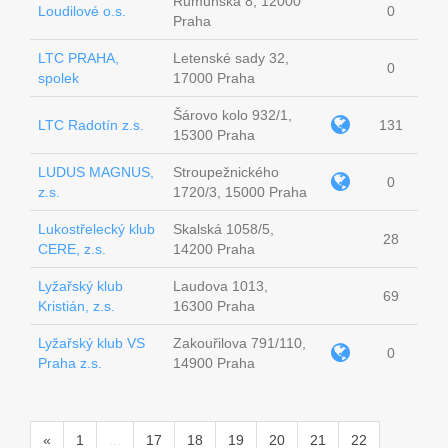
Rumunská 8, 12000
Loudilové o.s.
0
Praha
LTC PRAHA,
Letenské sady 32,
0
spolek
17000 Praha
Šárovo kolo 932/1,
LTC Radotín z.s.
131
15300 Praha
LUDUS MAGNUS,
Stroupežnického
0
z.s.
1720/3, 15000 Praha
Lukostřelecký klub
Skalská 1058/5,
28
CERE, z.s.
14200 Praha
Lyžařský klub
Laudova 1013,
69
Kristián, z.s.
16300 Praha
Lyžařský klub VS
Zakouřilova 791/110,
0
Praha z.s.
14900 Praha
«
1
...
17
18
19
20
21
22