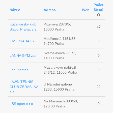
Počet
Název
Adresa
Web
členů
Kuželkářský klub
Pitterova 2878/5,
47
Slavoj Praha, z.s.
13000 Praha
Modřanská 1151/53,
KVS PRAHA z.s.
0
14700 Praha
Svatoslavova 771/7,
LANNA GYM z.s.
0
14000 Praha
Masarykovo nábřeží
Las Plantas
0
246/12, 11000 Praha
LAWN TENNIS
U Národní galerie
CLUB ZBRASLAV,
22
1268, 15600 Praha
z.s.
Na Maninách 900/50,
LBS sport s.r.o.
0
170 00 Praha