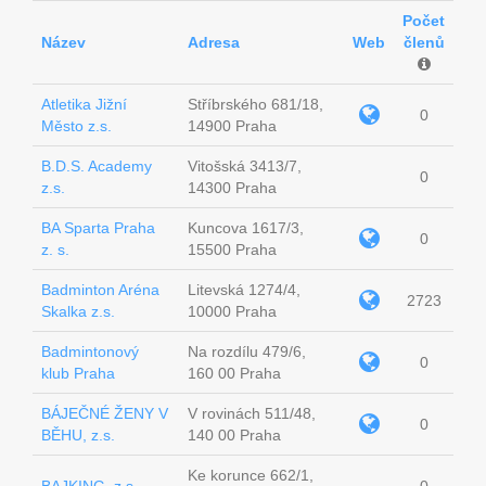
Počet
Název
Adresa
Web
členů
Atletika Jižní
Stříbrského 681/18,
0
Město z.s.
14900 Praha
B.D.S. Academy
Vitošská 3413/7,
0
z.s.
14300 Praha
BA Sparta Praha
Kuncova 1617/3,
0
z. s.
15500 Praha
Badminton Aréna
Litevská 1274/4,
2723
Skalka z.s.
10000 Praha
Badmintonový
Na rozdílu 479/6,
0
klub Praha
160 00 Praha
BÁJEČNÉ ŽENY V
V rovinách 511/48,
0
BĚHU, z.s.
140 00 Praha
Ke korunce 662/1,