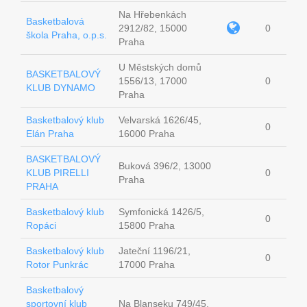
Na Hřebenkách
Basketbalová
2912/82, 15000
0
škola Praha, o.p.s.
Praha
U Městských domů
BASKETBALOVÝ
1556/13, 17000
0
KLUB DYNAMO
Praha
Basketbalový klub
Velvarská 1626/45,
0
Elán Praha
16000 Praha
BASKETBALOVÝ
Buková 396/2, 13000
KLUB PIRELLI
0
Praha
PRAHA
Basketbalový klub
Symfonická 1426/5,
0
Ropáci
15800 Praha
Basketbalový klub
Jateční 1196/21,
0
Rotor Punkrác
17000 Praha
Basketbalový
sportovní klub
Na Blanseku 749/45,