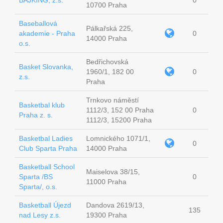
BAJKING, z.s.
0
10700 Praha
Baseballová
Pálkařská 225,
akademie - Praha
0
14000 Praha
o.s.
Bedřichovská
Basket Slovanka,
1960/1, 182 00
0
z.s.
Praha
Trnkovo náměstí
Basketbal klub
1112/3, 152 00 Praha
0
Praha z. s.
1112/3, 15200 Praha
Basketbal Ladies
Lomnického 1071/1,
0
Club Sparta Praha
14000 Praha
Basketball School
Maiselova 38/15,
Sparta /BS
0
11000 Praha
Sparta/, o.s.
Basketball Újezd
Dandova 2619/13,
135
nad Lesy z.s.
19300 Praha