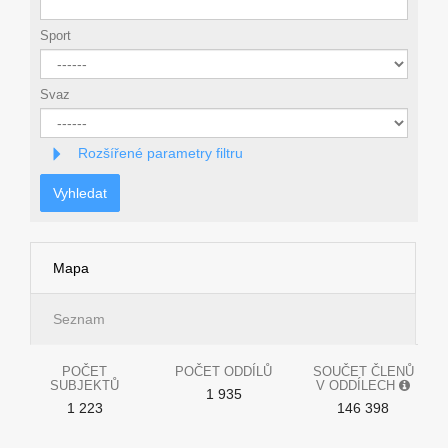
Sport
Svaz
Rozšířené parametry filtru
Vyhledat
Mapa
Seznam
POČET
POČET ODDÍLŮ
SOUČET ČLENŮ
SUBJEKTŮ
V ODDÍLECH
1 935
1 223
146 398