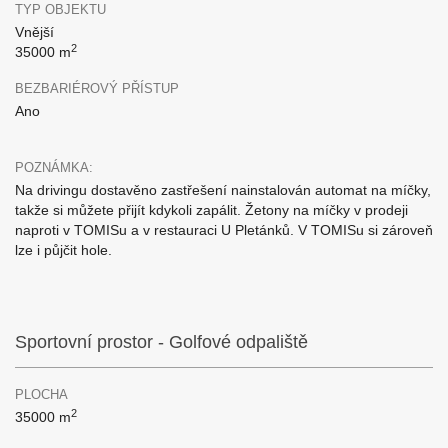
TYP OBJEKTU
Vnější
2
35000 m
BEZBARIÉROVÝ PŘÍSTUP
Ano
POZNÁMKA:
Na drivingu dostavěno zastřešení nainstalován automat na míčky,
takže si můžete přijít kdykoli zapálit. Žetony na míčky v prodeji
naproti v TOMISu a v restauraci U Pletánků. V TOMISu si zároveň
lze i půjčit hole.
Sportovní prostor - Golfové odpaliště
PLOCHA
2
35000 m