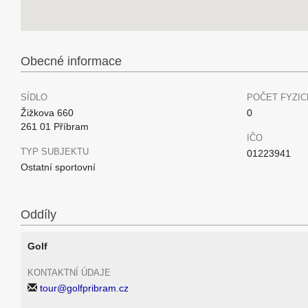
Obecné informace
SÍDLO
POČET FYZIC
Žižkova 660
0
261 01 Příbram
IČO
TYP SUBJEKTU
01223941
Ostatní sportovní
Oddíly
Golf
KONTAKTNÍ ÚDAJE
tour@golfpribram.cz