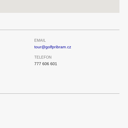
EMAIL
tour@golfpribram.cz
TELEFON
777 606 601