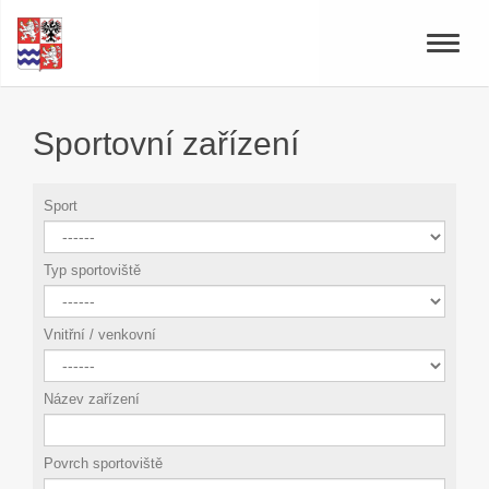
Toggle
naviga
Sportovní zařízení
Sport
Typ sportoviště
Vnitřní / venkovní
Název zařízení
Povrch sportoviště