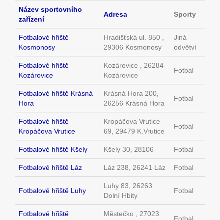
Název sportovního
Adresa
Sporty
zařízení
Fotbalové hřiště
Hradišťská ul. 850 ,
Jiná
Kosmonosy
29306 Kosmonosy
odvětví
Fotbalové hřiště
Kozárovice , 26284
Fotbal
Kozárovice
Kozárovice
Fotbalové hřiště Krásná
Krásná Hora 200,
Fotbal
Hora
26256 Krásná Hora
Fotbalové hřiště
Kropáčova Vrutice
Fotbal
Kropáčova Vrutice
69, 29479 K.Vrutice
Fotbalové hřiště Kšely
Kšely 30, 28106
Fotbal
Fotbalové hřiště Láz
Láz 238, 26241 Láz
Fotbal
Luhy 83, 26263
Fotbalové hřiště Luhy
Fotbal
Dolní Hbity
Fotbalové hřiště
Městečko , 27023
Fotbal