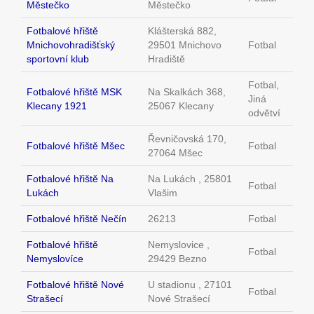
Městečko
Městečko
Fotbalové hřiště
Klášterská 882,
Mnichovohradišťský
29501 Mnichovo
Fotbal
sportovní klub
Hradiště
Fotbal,
Fotbalové hřiště MSK
Na Skalkách 368,
Jiná
Klecany 1921
25067 Klecany
odvětví
Řevničovská 170,
Fotbalové hřiště Mšec
Fotbal
27064 Mšec
Fotbalové hřiště Na
Na Lukách , 25801
Fotbal
Lukách
Vlašim
Fotbalové hřiště Nečín
26213
Fotbal
Fotbalové hřiště
Nemyslovice ,
Fotbal
Nemyslovíce
29429 Bezno
Fotbalové hřiště Nové
U stadionu , 27101
Fotbal
Strašecí
Nové Strašecí