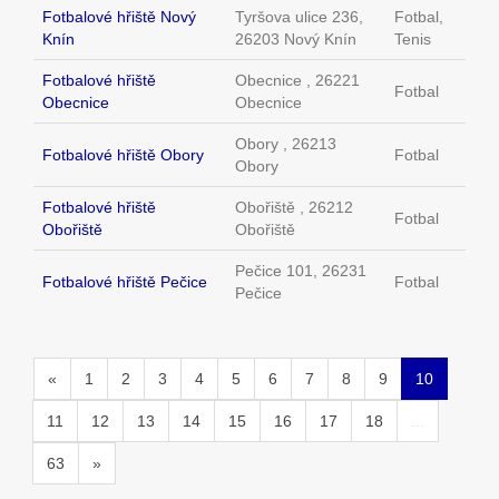
Fotbalové hřiště Nový
Tyršova ulice 236,
Fotbal,
Knín
26203 Nový Knín
Tenis
Fotbalové hřiště
Obecnice , 26221
Fotbal
Obecnice
Obecnice
Obory , 26213
Fotbalové hřiště Obory
Fotbal
Obory
Fotbalové hřiště
Obořiště , 26212
Fotbal
Obořiště
Obořiště
Pečice 101, 26231
Fotbalové hřiště Pečice
Fotbal
Pečice
«
1
2
3
4
5
6
7
8
9
10
11
12
13
14
15
16
17
18
...
63
»