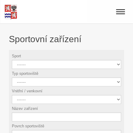
Toggle
naviga
Sportovní zařízení
Sport
Typ sportoviště
Vnitřní / venkovní
Název zařízení
Povrch sportoviště