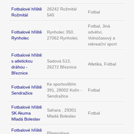
Fotbalové hřiště
26242 Rožmitál
Fotbal
Rožmitál
540
Fotbal, Jiná
Fotbalové hřiště
Rynholec 350,
odvětví,
Rynholec
27062 Rynholec
Volnočasový a
rekreační sport
Fotbalové hřiště
s atletickou
Sadová 513,
Atletika, Fotbal
dráhou -
26272 Březnice
Březnice
Ke sportovištím
Fotbalové hřiště
391, 28002 Kolín -
Fotbal
Sendražice
Sendražice
Fotbalové hřiště
Sahara , 29301
SK Akuma
Fotbal
Mladá Boleslav
Mladá Boleslav
Fotbalové hřiště
Přemyslova ,