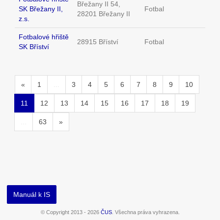
Břežany II 54,
SK Břežany II,
Fotbal
28201 Břežany II
z.s.
Fotbalové hřiště
28915 Bříství
Fotbal
SK Bříství
«
1
...
3
4
5
6
7
8
9
10
11
12
13
14
15
16
17
18
19
...
63
»
Manuál k IS
© Copyright 2013 - 2026
ČUS
. Všechna práva vyhrazena.