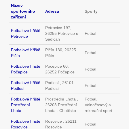
Název
sportovního
Adresa
Sporty
zařízení
Petrovice 197,
Fotbalové hřiště
26255 Petrovice u
Fotbal
Petrovice
Sedlčan
Fotbalové hřiště
Pičín 130, 26225
Fotbal
Pičín
Pičín
Fotbalové hřiště
Počepice 60,
Fotbal
Počepice
26252 Počepice
Fotbalové hřiště
Podlesí , 26101
Fotbal
Podlesí
Podlesí
Fotbalové hřiště
Prostřední Lhota ,
Fotbal,
Prostřední
26203 Prostřední
Volnočasový a
Lhota
Lhota - Chotilsko
rekreační sport
Fotbalové hřiště
Rosovice , 26211
Fotbal
Rosovice
Rosovice