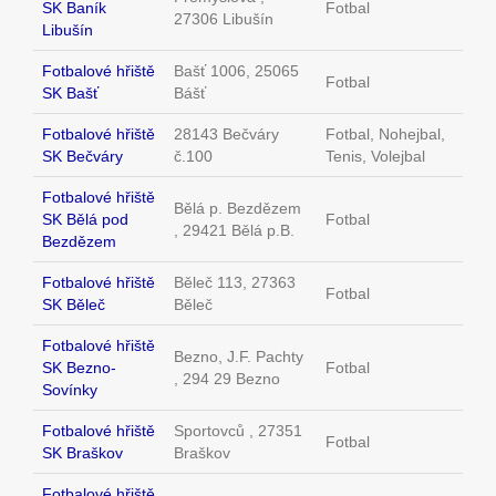
SK Baník
Fotbal
27306 Libušín
Libušín
Fotbalové hřiště
Bašť 1006, 25065
Fotbal
SK Bašť
Bášť
Fotbalové hřiště
28143 Bečváry
Fotbal, Nohejbal,
SK Bečváry
č.100
Tenis, Volejbal
Fotbalové hřiště
Bělá p. Bezdězem
SK Bělá pod
Fotbal
, 29421 Bělá p.B.
Bezdězem
Fotbalové hřiště
Běleč 113, 27363
Fotbal
SK Běleč
Běleč
Fotbalové hřiště
Bezno, J.F. Pachty
SK Bezno-
Fotbal
, 294 29 Bezno
Sovínky
Fotbalové hřiště
Sportovců , 27351
Fotbal
SK Braškov
Braškov
Fotbalové hřiště