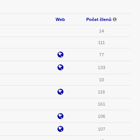
Web
Počet členů
14
111
77
133
10
116
161
106
107