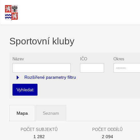
Sportovní kluby
Název
IČO
Okres
------
Rozšířené parametry filtru
Vyhledat
Mapa
Seznam
POČET SUBJEKTŮ
POČET ODDÍLŮ
1 282
2 094