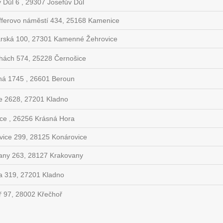
 Důl 6 , 29307 Josefův Důl
fferovo náměstí 434, 25168 Kamenice
arská 100, 27301 Kamenné Žehrovice
hách 574, 25228 Černošice
ná 1745 , 26601 Beroun
ze 2628, 27201 Kladno
ice , 26256 Krásná Hora
vice 299, 28125 Konárovice
any 263, 28127 Krakovany
a 319, 27201 Kladno
ř 97, 28002 Křečhoř