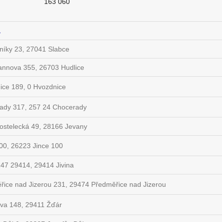
163 060
a
níky 23, 27041 Slabce
nnova 355, 26703 Hudlice
ice 189, 0 Hvozdnice
ady 317, 257 24 Chocerady
ostelecká 49, 28166 Jevany
00, 26223 Jince 100
147 29414, 29414 Jivina
řice nad Jizerou 231, 29474 Předměřice nad Jizerou
va 148, 29411 Žďár