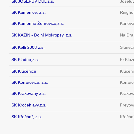
SK JOSEFŮV DŮL z.s.
Josefův
SK Kamenice, z.s.
Ringho
SK Kamenné Žehrovice,z.s.
Karlov
SK KAZÍN - Dolní Mokropsy, z.s.
Na Dra
SK Kelti 2008 z.s.
Sluneč
SK Kladno,z.s.
Fr.Klo
SK Klučenice
Klučen
SK Konárovice, z.s.
Konáro
SK Krakovany z.s.
Krakov
SK Kročehlavy,z.s..
Freyov
SK Křečhoř, z.s.
Křečho