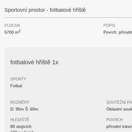
Sportovní prostor - fotbalové hřiště
PLOCHA
POPIS
2
5700 m
Povrch: přírodn
fotbalové hřiště 1x
SPORTY
Fotbal
ROZMĚRY
SOUTĚŽNÍ P
D: 95m Š: 60m
Oblastní sout
HLEDIŠTĚ
POVRCH
80 stojících
přírodní trávn