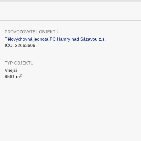
PROVOZOVATEL OBJEKTU
Tělovýchovná jednota FC Hamry nad Sázavou z.s.
IČO: 22663606
TYP OBJEKTU
Vnější
2
9561 m