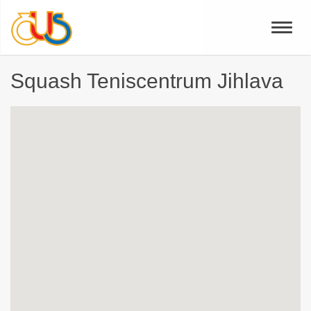
Toggle
naviga
Squash Teniscentrum Jihlava