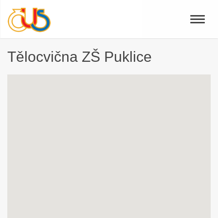
Toggle
naviga
Tělocvična ZŠ Puklice