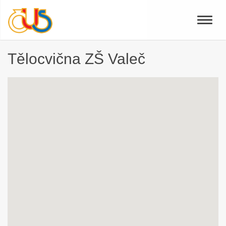
Toggle
naviga
Tělocvična ZŠ Valeč