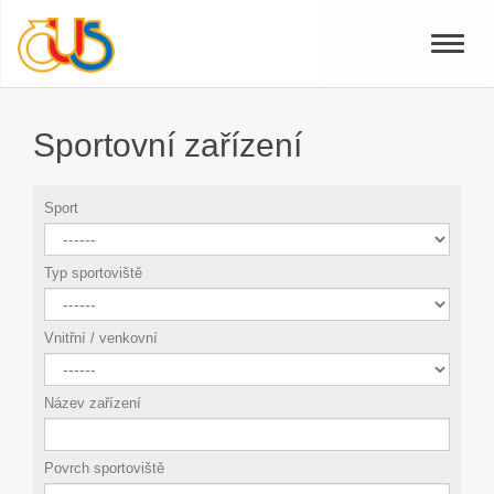
Toggle
naviga
Sportovní zařízení
Sport
Typ sportoviště
Vnitřní / venkovní
Název zařízení
Povrch sportoviště