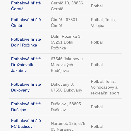
Fotbalové hřiště
Černíč 10, 58856
Fotbal
Černíč
Černíč
Fotbalové hřiště
Číměř , 67501
Fotbal, Tenis,
Číměř
Číměř
Volejbal
Dolní Rožínka 3,
Fotbalové hřiště
59251 Dolní
Fotbal
Dolní Rožínka
Rožínka
Fotbalové hřiště
67546 Jakubov u
Družstevník
Moravských
Fotbal
Jakubov
Budějovic
Fotbal, Tenis,
Fotbalové hřiště
Dukovany 8,
Volnočasový a
Dukovany
67556 Dukovany
rekreační sport
Fotbalové hřiště
Dušejov , 58805
Fotbal
Dušejov
Dušejov
Fotbalové hřiště
Nárameč 125, 675
FC Budišov -
Fotbal
03 Nárameč