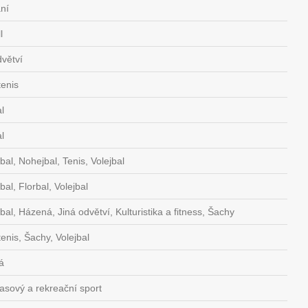
ní
l
dvětví
tenis
l
l
bal, Nohejbal, Tenis, Volejbal
al, Florbal, Volejbal
bal, Házená, Jiná odvětví, Kulturistika a fitness, Šachy
tenis, Šachy, Volejbal
á
asový a rekreační sport