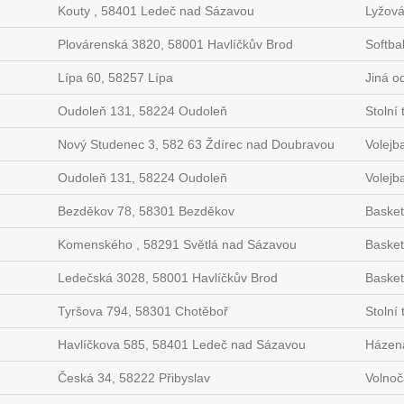
Kouty , 58401 Ledeč nad Sázavou
Lyžová
Plovárenská 3820, 58001 Havlíčkův Brod
Softbal
Lípa 60, 58257 Lípa
Jiná o
Oudoleň 131, 58224 Oudoleň
Stolní 
Nový Studenec 3, 582 63 Ždírec nad Doubravou
Volejba
Oudoleň 131, 58224 Oudoleň
Volejba
Bezděkov 78, 58301 Bezděkov
Basket
Komenského , 58291 Světlá nad Sázavou
Basketb
Ledečská 3028, 58001 Havlíčkův Brod
Basket
Tyršova 794, 58301 Chotěboř
Stolní 
Havlíčkova 585, 58401 Ledeč nad Sázavou
Házen
Česká 34, 58222 Přibyslav
Volnoč