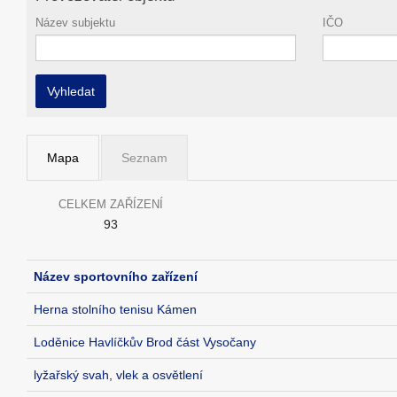
Název subjektu
IČO
Vyhledat
Mapa
Seznam
CELKEM ZAŘÍZENÍ
93
Název sportovního zařízení
Herna stolního tenisu Kámen
Loděnice Havlíčkův Brod část Vysočany
lyžařský svah, vlek a osvětlení