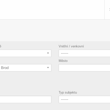
ě
Vnitřní / venkovní
------
Město
v Brod
Typ subjektu
------