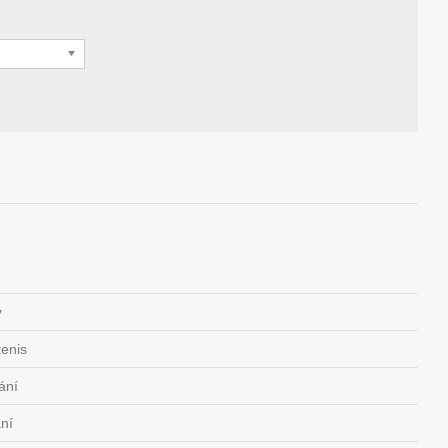
y
tenis
ání
ní