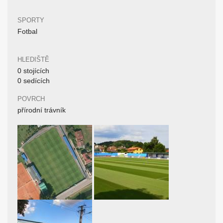
SPORTY
Fotbal
HLEDIŠTĚ
0 stojících
0 sedících
POVRCH
přírodní trávník