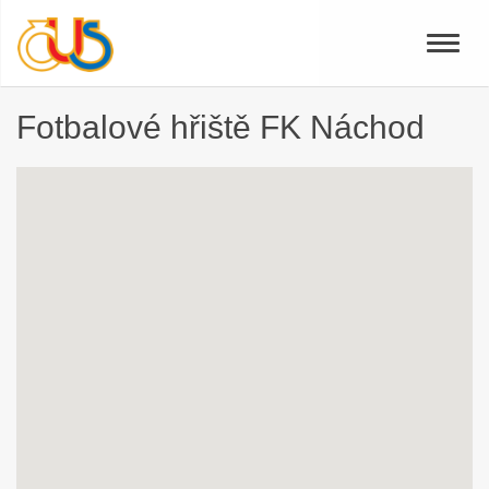
Toggle
naviga
Fotbalové hřiště FK Náchod