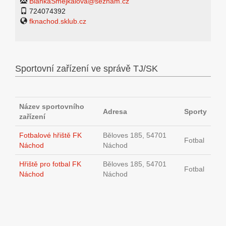
BlankaSmejkalova@seznam.cz
724074392
fknachod.sklub.cz
Sportovní zařízení ve správě TJ/SK
Název sportovního
Adresa
Sporty
zařízení
Fotbalové hřiště FK
Běloves 185, 54701
Fotbal
Náchod
Náchod
Hřiště pro fotbal FK
Běloves 185, 54701
Fotbal
Náchod
Náchod