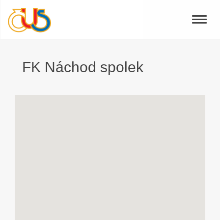
Toggle
naviga
FK Náchod spolek