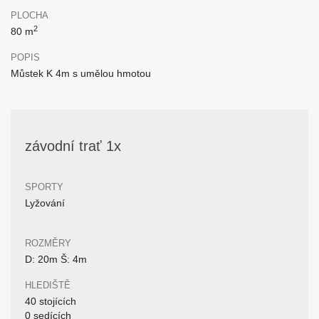
PLOCHA
2
80 m
POPIS
Můstek K 4m s umělou hmotou
závodní trať 1x
SPORTY
Lyžování
ROZMĚRY
D: 20m Š: 4m
HLEDIŠTĚ
40 stojících
0 sedících