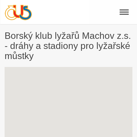
Toggle
naviga
Borský klub lyžařů Machov z.s.
- dráhy a stadiony pro lyžařské
můstky