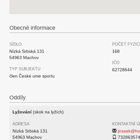
Obecné informace
SÍDLO
POČET FYZIC
Nízká Srbská 131
168
54963 Machov
IČO
TYP SUBJEKTU
62728644
člen České unie sportu
Oddíly
Lyžování
(skok na lyžích)
ADRESA
KONTAKTNÍ Ú
Nízká Srbská 131
jirasek@ho
54963 Machov
73286357