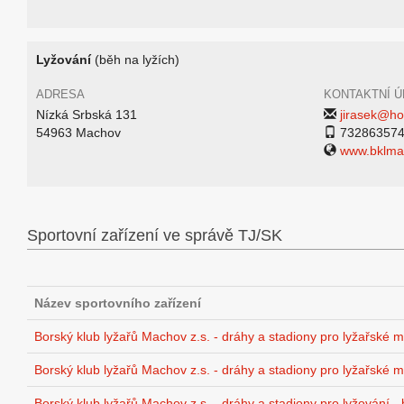
Lyžování
(běh na lyžích)
ADRESA
KONTAKTNÍ Ú
Nízká Srbská 131
jirasek@ho
54963 Machov
73286357
www.bklma
Sportovní zařízení ve správě TJ/SK
Název sportovního zařízení
Borský klub lyžařů Machov z.s. - dráhy a stadiony pro lyžařské 
Borský klub lyžařů Machov z.s. - dráhy a stadiony pro lyžařské 
Borský klub lyžařů Machov z.s. - dráhy a stadiony pro lyžování -