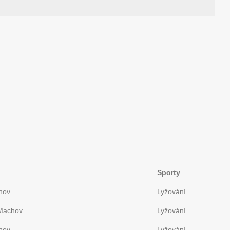
Sporty
hov
Lyžování
Machov
Lyžování
hov
Lyžování