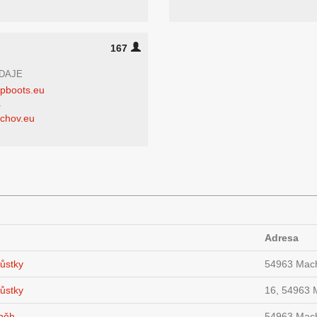
167
DAJE
pboots.eu
4
chov.eu
Adresa
můstky
54963 Mac
můstky
16, 54963 
 běh
54963 Mac