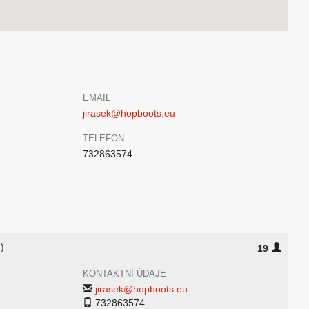
EMAIL
jirasek@hopboots.eu
TELEFON
732863574
)
19
KONTAKTNÍ ÚDAJE
jirasek@hopboots.eu
732863574