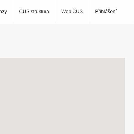
azy
ČUS struktura
Web ČUS
Přihlášení