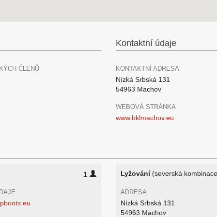
Kontaktní údaje
KÝCH ČLENŮ
KONTAKTNÍ ADRESA
Nízká Srbská 131
54963 Machov
WEBOVÁ STRÁNKA
www.bklmachov.eu
Lyžování
(severská kombinace
1
DAJE
ADRESA
pboots.eu
Nízká Srbská 131
4
54963 Machov