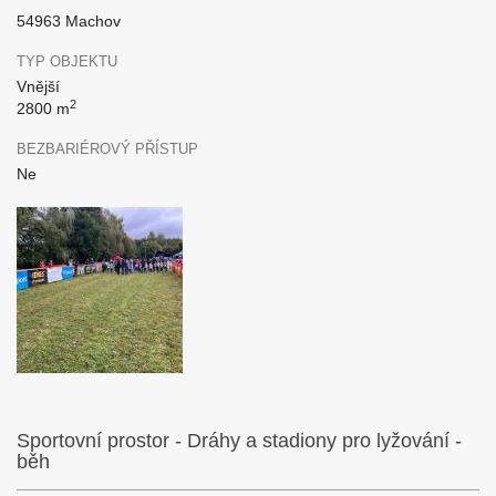
54963 Machov
TYP OBJEKTU
Vnější
2
2800 m
BEZBARIÉROVÝ PŘÍSTUP
Ne
Sportovní prostor - Dráhy a stadiony pro lyžování -
běh