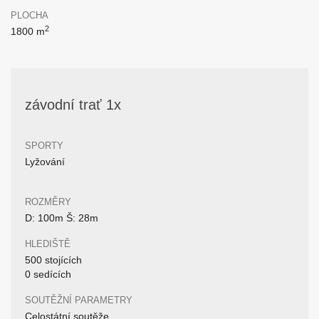
PLOCHA
2
1800 m
závodní trať 1x
SPORTY
Lyžování
ROZMĚRY
D: 100m Š: 28m
HLEDIŠTĚ
500 stojících
0 sedících
SOUTĚŽNÍ PARAMETRY
Celostátní soutěže