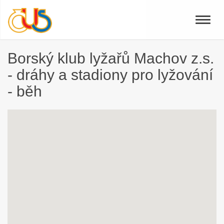
Toggle
naviga
Borský klub lyžařů Machov z.s.
- dráhy a stadiony pro lyžování
- běh