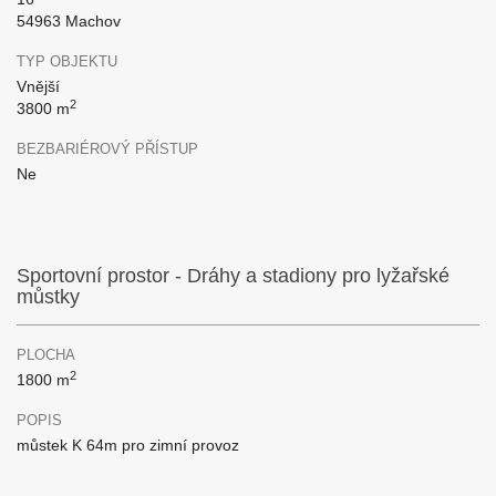
54963 Machov
TYP OBJEKTU
Vnější
2
3800 m
BEZBARIÉROVÝ PŘÍSTUP
Ne
Sportovní prostor - Dráhy a stadiony pro lyžařské
můstky
PLOCHA
2
1800 m
POPIS
můstek K 64m pro zimní provoz