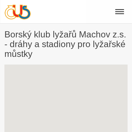
Toggle
naviga
Borský klub lyžařů Machov z.s.
- dráhy a stadiony pro lyžařské
můstky