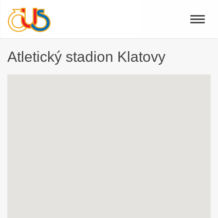
Toggle
naviga
Atletický stadion Klatovy