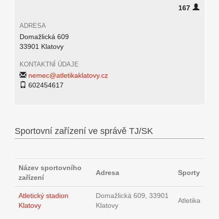
167
ADRESA
Domažlická 609
33901 Klatovy
KONTAKTNÍ ÚDAJE
nemec@atletikaklatovy.cz
602454617
Sportovní zařízení ve správě TJ/SK
Název sportovního
Adresa
Sporty
zařízení
Atletický stadion
Domažlická 609, 33901
Atletika
Klatovy
Klatovy