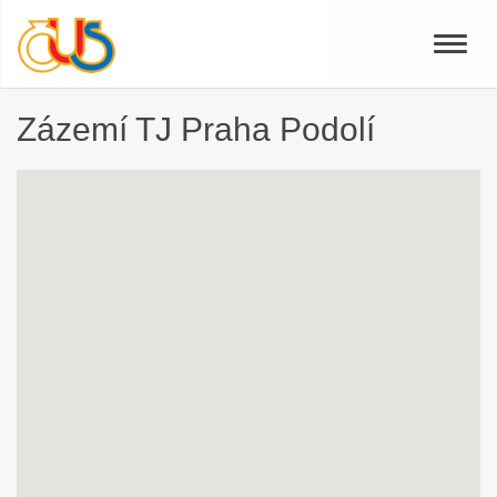
Toggle
naviga
Zázemí TJ Praha Podolí