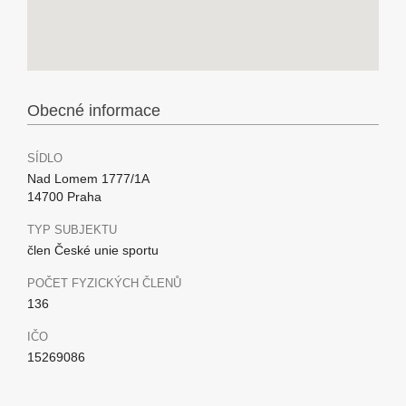
Obecné informace
SÍDLO
Nad Lomem 1777/1A
14700 Praha
TYP SUBJEKTU
člen České unie sportu
POČET FYZICKÝCH ČLENŮ
136
IČO
15269086