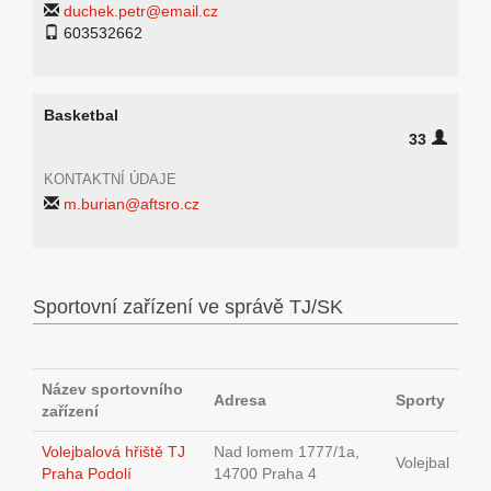
duchek.petr@email.cz
603532662
Basketbal
33
KONTAKTNÍ ÚDAJE
m.burian@aftsro.cz
Sportovní zařízení ve správě TJ/SK
Název sportovního
Adresa
Sporty
zařízení
Volejbalová hřiště TJ
Nad lomem 1777/1a,
Volejbal
Praha Podolí
14700 Praha 4