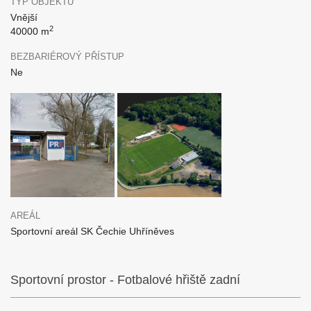
TYP OBJEKTU
Vnější
2
40000 m
BEZBARIÉROVÝ PŘÍSTUP
Ne
AREÁL
Sportovní areál SK Čechie Uhříněves
Sportovní prostor - Fotbalové hřiště zadní