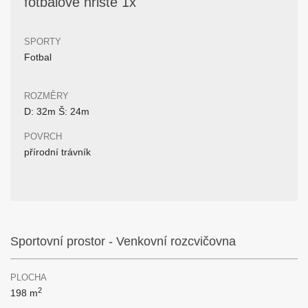
fotbalové hřiště 1x
SPORTY
Fotbal
ROZMĚRY
D: 32m Š: 24m
POVRCH
přírodní trávník
Sportovní prostor - Venkovní rozcvičovna
PLOCHA
2
198 m