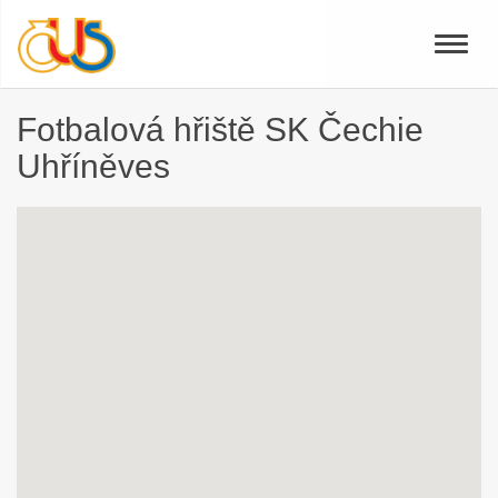
Toggle
naviga
Fotbalová hřiště SK Čechie
Uhříněves