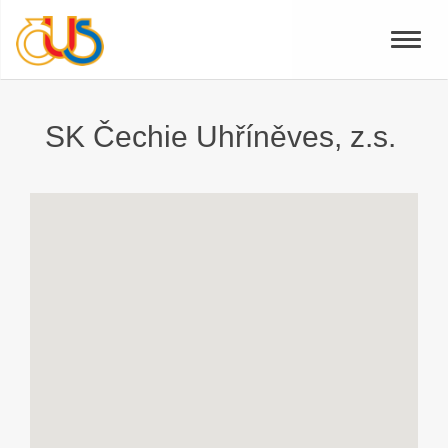
Toggle
naviga
SK Čechie Uhříněves, z.s.