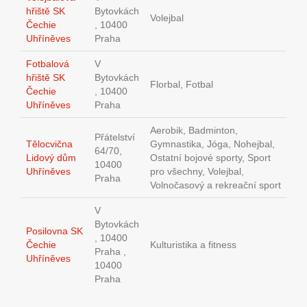
hřiště SK
Bytovkách
Volejbal
Čechie
, 10400
Uhříněves
Praha
Fotbalová
V
hřiště SK
Bytovkách
Florbal, Fotbal
Čechie
, 10400
Uhříněves
Praha
Aerobik, Badminton,
Přátelství
Tělocvična
Gymnastika, Jóga, Nohejbal,
64/70,
Lidový dům
Ostatní bojové sporty, Sport
10400
Uhříněves
pro všechny, Volejbal,
Praha
Volnočasový a rekreační sport
V
Bytovkách
Posilovna SK
, 10400
Čechie
Kulturistika a fitness
Praha ,
Uhříněves
10400
Praha