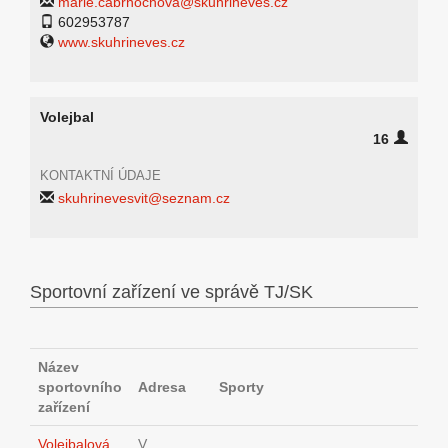
marie.cabrnochova@skuhrineves.cz
602953787
www.skuhrineves.cz
Volejbal
16
KONTAKTNÍ ÚDAJE
skuhrinevesvit@seznam.cz
Sportovní zařízení ve správě TJ/SK
Název
sportovního
Adresa
Sporty
zařízení
Volejbalová
V