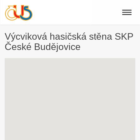
Toggle
naviga
Výcviková hasičská stěna SKP
České Budějovice