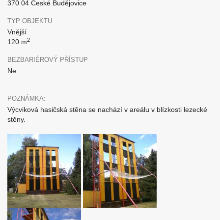
370 04 České Budějovice
TYP OBJEKTU
Vnější
2
120 m
BEZBARIÉROVÝ PŘÍSTUP
Ne
POZNÁMKA:
Výcviková hasičská stěna se nachází v areálu v blízkosti lezecké
stěny.