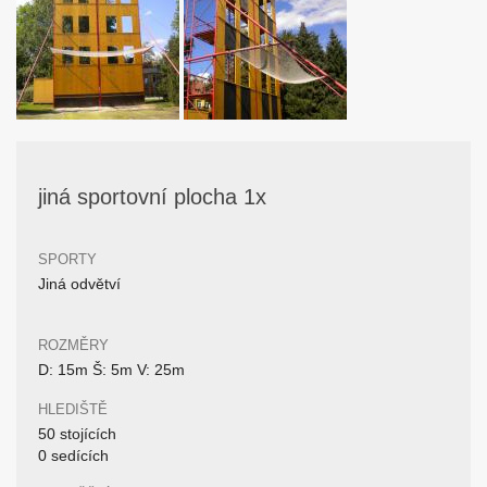
jiná sportovní plocha 1x
SPORTY
Jiná odvětví
ROZMĚRY
D: 15m Š: 5m V: 25m
HLEDIŠTĚ
50 stojících
0 sedících