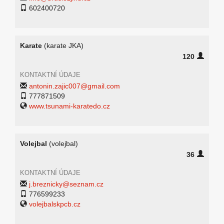
602400720
Karate
(karate JKA)
120
KONTAKTNÍ ÚDAJE
antonin.zajic007@gmail.com
777871509
www.tsunami-karatedo.cz
Volejbal
(volejbal)
36
KONTAKTNÍ ÚDAJE
j.breznicky@seznam.cz
776599233
volejbalskpcb.cz