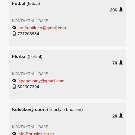
Fotbal
(fotbal)
296
KONTAKTNÍ ÚDAJE
jan.frantik.ep@gmail.com
737203934
Florbal
(florbal)
70
KONTAKTNÍ ÚDAJE
japenovotny@gmail.com
602307394
Kolečkový sport
(freestyle bruslení)
20
KONTAKTNÍ ÚDAJE
info@bruslezjihu.cz