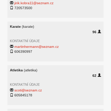
jirik.kobra11@seznam.cz
720573500
Karate
(karate)
96
KONTAKTNÍ ÚDAJE
martinhermann@seznam.cz
606390997
Atletika
(atletika)
62
KONTAKTNÍ ÚDAJE
scoti@seznam.cz
605845178