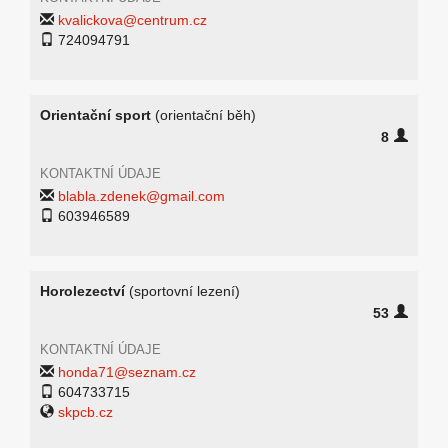
kvalickova@centrum.cz
724094791
Orientační sport
(orientační běh)
8
KONTAKTNÍ ÚDAJE
blabla.zdenek@gmail.com
603946589
Horolezectví
(sportovní lezení)
53
KONTAKTNÍ ÚDAJE
honda71@seznam.cz
604733715
skpcb.cz