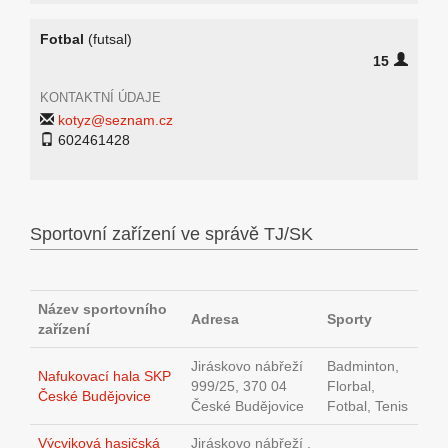
Fotbal
(futsal)
15
KONTAKTNÍ ÚDAJE
kotyz@seznam.cz
602461428
Sportovní zařízení ve správě TJ/SK
Název sportovního
Adresa
Sporty
zařízení
Jiráskovo nábřeží
Badminton,
Nafukovací hala SKP
999/25, 370 04
Florbal,
České Budějovice
České Budějovice
Fotbal, Tenis
Výcviková hasičská
Jiráskovo nábřeží ,